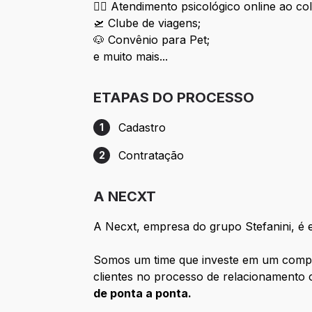
👂🏾
Atendimento psicológico online ao co
🛫
Clube de viagens;
🐶
Convênio para Pet;
e muito mais...
ETAPAS DO PROCESSO
Cadastro
1
Etapa 1: Cadastro
Contratação
2
Etapa 2: Contratação
A NECXT
A Necxt, empresa do grupo Stefanini, é 
Somos um time que investe em um complet
clientes no processo de relacionamento
de ponta a ponta.