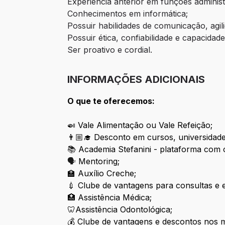
Experiência anterior em funções administr
Conhecimentos em informática;
Possuir habilidades de comunicação, agi
Possuir ética, confiabilidade e capacidade 
Ser proativo e cordial.
INFORMAÇÕES ADICIONAIS
O que te oferecemos:
🍛
Vale Alimentação ou Vale Refeição;
👨🏼‍🎓
Desconto em cursos, universidades
📚
Academia Stefanini - plataforma com cu
🗣
Mentoring;
🏫
Auxílio Creche;
💉
Clube de vantagens para consultas e 
🏥
Assistência Médica;
🦷
Assistência Odontológica;
💰
Clube de vantagens e descontos nos m