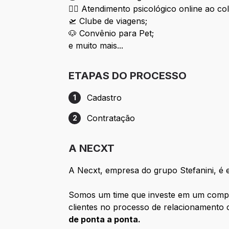
👂🏾
Atendimento psicológico online ao co
🛫
Clube de viagens;
🐶
Convênio para Pet;
e muito mais...
ETAPAS DO PROCESSO
Cadastro
1
Etapa 1: Cadastro
Contratação
2
Etapa 2: Contratação
A NECXT
A Necxt, empresa do grupo Stefanini, é 
Somos um time que investe em um complet
clientes no processo de relacionamento
de ponta a ponta.